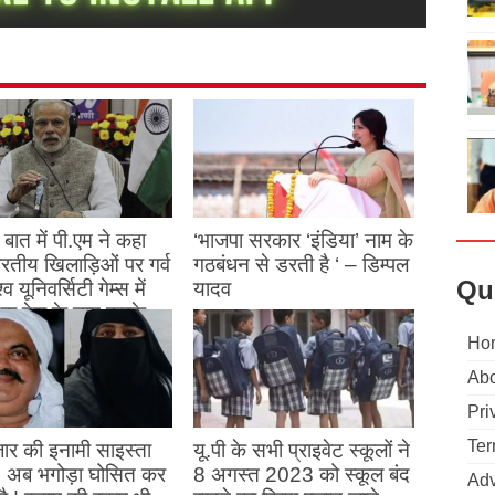
बात में पी.एम ने कहा
‘भाजपा सरकार ‘इंडिया’ नाम के
 भारतीय खिलाड़िओं पर गर्व
गठबंधन से डरती है ‘ – डिम्पल
Qu
्व यूनिवर्सिटी गेम्स में
यादव
क देश के नाम करके
August 26, 2023
ने देश का नाम रोशन किया
Ho
Abo
st 27, 2023
Pri
Ter
ार की इनामी साइस्ता
यू.पी के सभी प्राइवेट स्कूलों ने
, अब भगोड़ा घोसित कर
8 अगस्त 2023 को स्कूल बंद
Adv