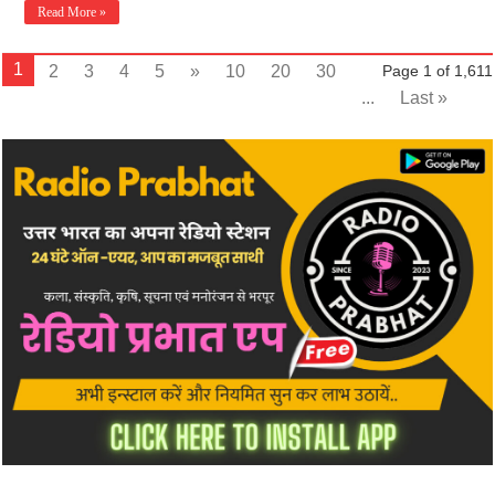
Read More »
1
2
3
4
5
»
10
20
30
Page 1 of 1,611
...
Last »