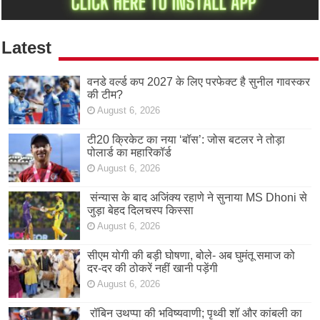
Latest
वनडे वर्ल्ड कप 2027 के लिए परफेक्ट है सुनील गावस्कर
की टीम?
August 6, 2026
टी20 क्रिकेट का नया ‘बॉस’: जोस बटलर ने तोड़ा
पोलार्ड का महारिकॉर्ड
August 6, 2026
संन्यास के बाद अजिंक्‍य रहाणे ने सुनाया MS Dhoni से
जुड़ा बेहद दिलचस्प किस्सा
August 6, 2026
सीएम योगी की बड़ी घोषणा, बोले- अब घुमंतू समाज को
दर-दर की ठोकरें नहीं खानी पड़ेंगी
August 6, 2026
रॉबिन उथप्पा की भविष्यवाणी; पृथ्वी शॉ और कांबली का