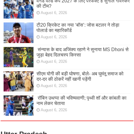
वनडे वर्ल्ड कप 2027 के लिए परफेक्ट है सुनील गावस्कर
की टीम?
August 6, 2026
टी20 क्रिकेट का नया ‘बॉस’: जोस बटलर ने तोड़ा
पोलार्ड का महारिकॉर्ड
August 6, 2026
संन्यास के बाद अजिंक्‍य रहाणे ने सुनाया MS Dhoni से
जुड़ा बेहद दिलचस्प किस्सा
August 6, 2026
सीएम योगी की बड़ी घोषणा, बोले- अब घुमंतू समाज को
दर-दर की ठोकरें नहीं खानी पड़ेंगी
August 6, 2026
रॉबिन उथप्पा की भविष्यवाणी; पृथ्वी शॉ और कांबली का
नाम लेकर चेताया
August 6, 2026