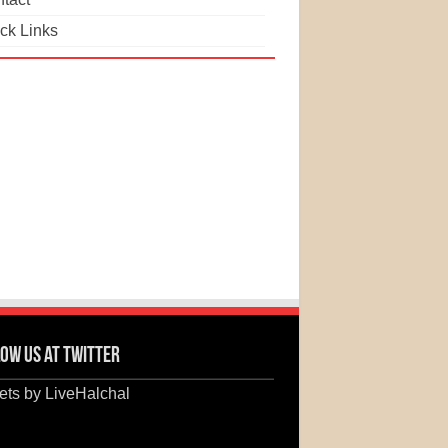
ck Links
ow us at Twitter
ts by LiveHalchal