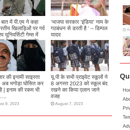
बात में पी.एम ने कहा
‘भाजपा सरकार ‘इंडिया’ नाम के
 भारतीय खिलाड़िओं पर गर्व
गठबंधन से डरती है ‘ – डिम्पल
A
्व यूनिवर्सिटी गेम्स में
यादव
क देश के नाम करके
August 26, 2023
ने देश का नाम रोशन किया
st 27, 2023
Qu
ार की इनामी साइस्ता
यू.पी के सभी प्राइवेट स्कूलों ने
, अब भगोड़ा घोसित कर
8 अगस्त 2023 को स्कूल बंद
है | इनाम की रकम भी
रखने का किया एलान जाने
Ho
…..
वजह
Abo
st 8, 2023
August 7, 2023
Pri
Ter
Adv