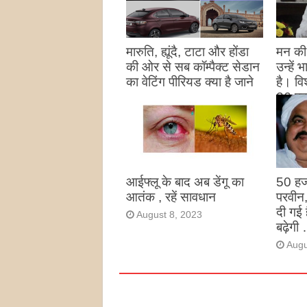
मारुति, ह्यूंदै, टाटा और होंडा
मन की 
की ओर से सब कॉम्पैक्ट सेडान
उन्हें
का वेटिंग पीरियड क्या है जाने
है। विश
26 पद
August 27, 2023
उन्हों
है
Augu
आईफ्लू के बाद अब डेंगू का
50 हज
आतंक , रहें सावधान
परवीन
दी गई 
August 8, 2023
बढ़ेगी 
Augu