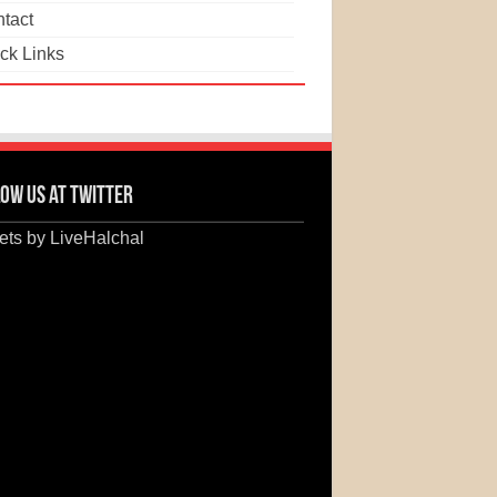
tact
ck Links
ow us at Twitter
ts by LiveHalchal