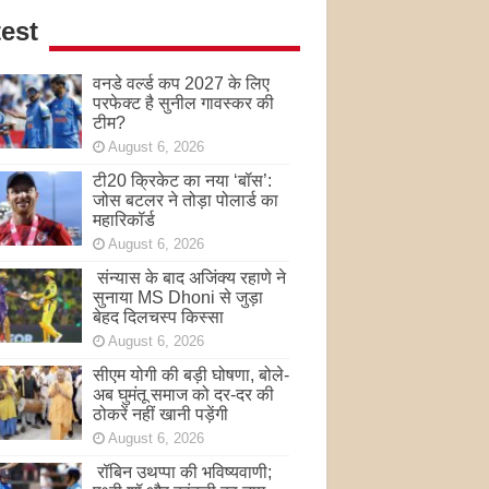
est
वनडे वर्ल्ड कप 2027 के लिए
परफेक्ट है सुनील गावस्कर की
टीम?
August 6, 2026
टी20 क्रिकेट का नया ‘बॉस’:
जोस बटलर ने तोड़ा पोलार्ड का
महारिकॉर्ड
August 6, 2026
संन्यास के बाद अजिंक्‍य रहाणे ने
सुनाया MS Dhoni से जुड़ा
बेहद दिलचस्प किस्सा
August 6, 2026
सीएम योगी की बड़ी घोषणा, बोले-
अब घुमंतू समाज को दर-दर की
ठोकरें नहीं खानी पड़ेंगी
August 6, 2026
रॉबिन उथप्पा की भविष्यवाणी;