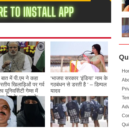
Qu
Ho
बात में पी.एम ने कहा
‘भाजपा सरकार ‘इंडिया’ नाम के
Abo
 भारतीय खिलाड़िओं पर गर्व
गठबंधन से डरती है ‘ – डिम्पल
Pri
्व यूनिवर्सिटी गेम्स में
यादव
क देश के नाम करके
Ter
August 26, 2023
ने देश का नाम रोशन किया
Adv
Con
st 27, 2023
Qui