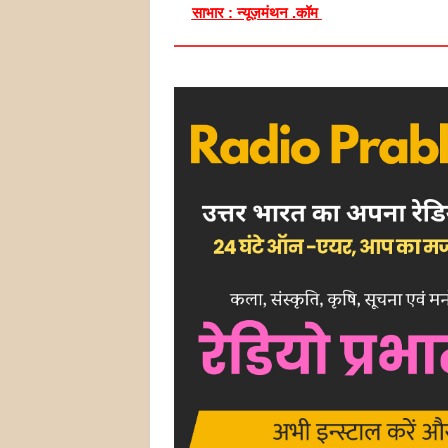
साभार : न्यूज़मंथन .कॉम