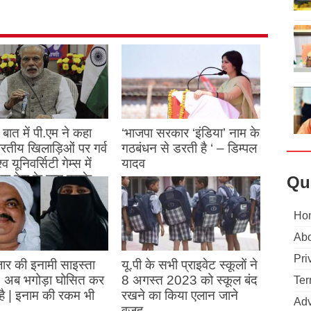
बात में पी.एम ने कहा
‘भाजपा सरकार ‘इंडिया’ नाम के
 भारतीय खिलाड़िओं पर गर्व
गठबंधन से डरती है ‘ – डिम्पल
्व यूनिवर्सिटी गेम्स में
यादव
क देश के नाम करके
Qu
August 26, 2023
ने देश का नाम रोशन किया
Ho
st 27, 2023
Abo
Pri
ार की इनामी साइस्ता
यू.पी के सभी प्राइवेट स्कूलों ने
, अब भगोड़ा घोसित कर
8 अगस्त 2023 को स्कूल बंद
Ter
है | इनाम की रकम भी
रखने का किया एलान जाने
Adv
…..
वजह