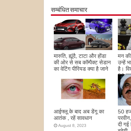
सम्बंधित समाचार
मारुति, ह्यूंदै, टाटा और होंडा
मन की 
की ओर से सब कॉम्पैक्ट सेडान
उन्हें
का वेटिंग पीरियड क्या है जाने
है। विश
26 पद
August 27, 2023
उन्हों
है
Augu
आईफ्लू के बाद अब डेंगू का
50 हज
आतंक , रहें सावधान
परवीन
दी गई 
August 8, 2023
बढ़ेगी 