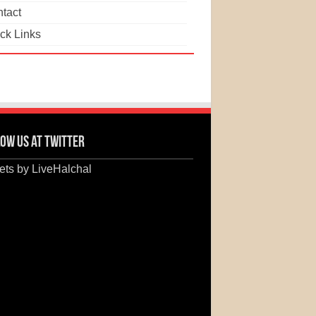
tact
ck Links
ow us at Twitter
ts by LiveHalchal