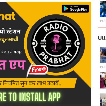
A
Ut
A