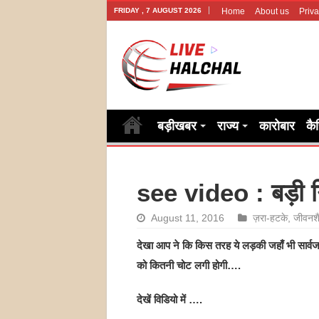
FRIDAY , 7 AUGUST 2026
Home
About us
Priva
बड़ीखबर
राज्य
कारोबार
कै
see video : बड़ी गि
August 11, 2016
ज़रा-हटके
,
जीवनश
देखा आप ने कि किस तरह ये लड़की जहाँ भी सार्वज
को कितनी चोट लगी होगी….
देखें विडियो में ….