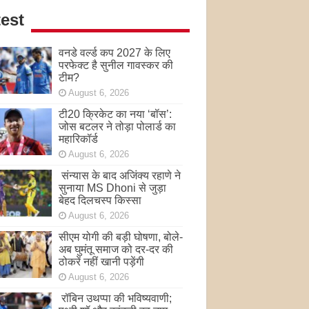
est
वनडे वर्ल्ड कप 2027 के लिए
परफेक्ट है सुनील गावस्कर की
टीम?
August 6, 2026
टी20 क्रिकेट का नया ‘बॉस’:
जोस बटलर ने तोड़ा पोलार्ड का
महारिकॉर्ड
August 6, 2026
संन्यास के बाद अजिंक्‍य रहाणे ने
सुनाया MS Dhoni से जुड़ा
बेहद दिलचस्प किस्सा
August 6, 2026
सीएम योगी की बड़ी घोषणा, बोले-
अब घुमंतू समाज को दर-दर की
ठोकरें नहीं खानी पड़ेंगी
August 6, 2026
रॉबिन उथप्पा की भविष्यवाणी;