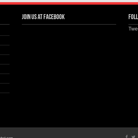
Join us at Facebook
Foll
Twee
chal.com .