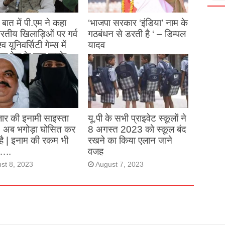
बात में पी.एम ने कहा
‘भाजपा सरकार ‘इंडिया’ नाम के
 भारतीय खिलाड़िओं पर गर्व
गठबंधन से डरती है ‘ – डिम्पल
्व यूनिवर्सिटी गेम्स में
यादव
क देश के नाम करके
August 26, 2023
ने देश का नाम रोशन किया
st 27, 2023
ार की इनामी साइस्ता
यू.पी के सभी प्राइवेट स्कूलों ने
, अब भगोड़ा घोसित कर
8 अगस्त 2023 को स्कूल बंद
है | इनाम की रकम भी
रखने का किया एलान जाने
…..
वजह
st 8, 2023
August 7, 2023