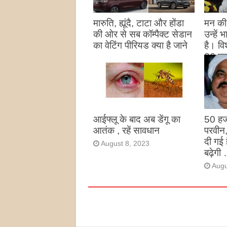
मारुति, ह्यूंदै, टाटा और होंडा
मन की 
की ओर से सब कॉम्पैक्ट सेडान
उन्हें
का वेटिंग पीरियड क्या है जाने
है। विश
26 पद
August 27, 2023
उन्हों
है
Augu
आईफ्लू के बाद अब डेंगू का
50 हज
आतंक , रहें सावधान
परवीन
दी गई 
August 8, 2023
बढ़ेगी 
Augu