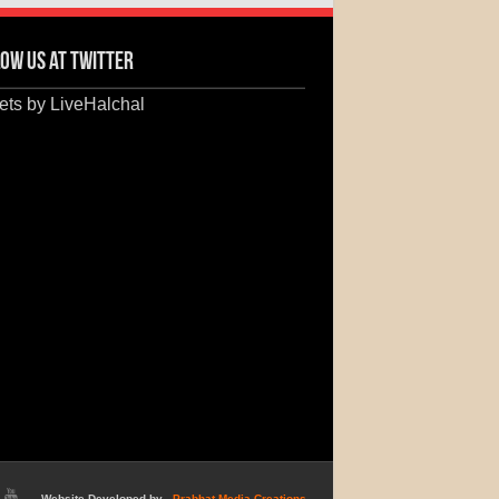
ow us at Twitter
ts by LiveHalchal
Website Developed by -
Prabhat Media Creations