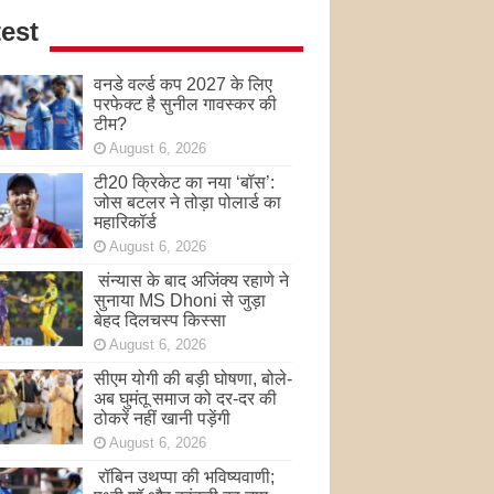
est
वनडे वर्ल्ड कप 2027 के लिए
परफेक्ट है सुनील गावस्कर की
टीम?
August 6, 2026
टी20 क्रिकेट का नया ‘बॉस’:
जोस बटलर ने तोड़ा पोलार्ड का
महारिकॉर्ड
August 6, 2026
संन्यास के बाद अजिंक्‍य रहाणे ने
सुनाया MS Dhoni से जुड़ा
बेहद दिलचस्प किस्सा
August 6, 2026
सीएम योगी की बड़ी घोषणा, बोले-
अब घुमंतू समाज को दर-दर की
ठोकरें नहीं खानी पड़ेंगी
August 6, 2026
रॉबिन उथप्पा की भविष्यवाणी;