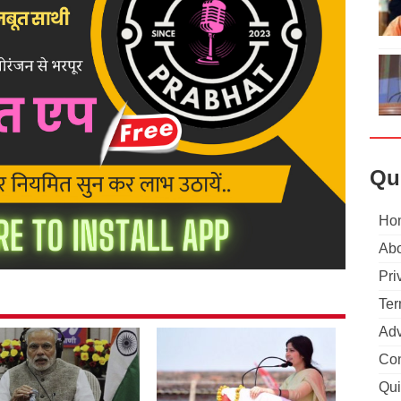
Qu
Ho
Abo
Pri
Ter
Adv
Con
Qui