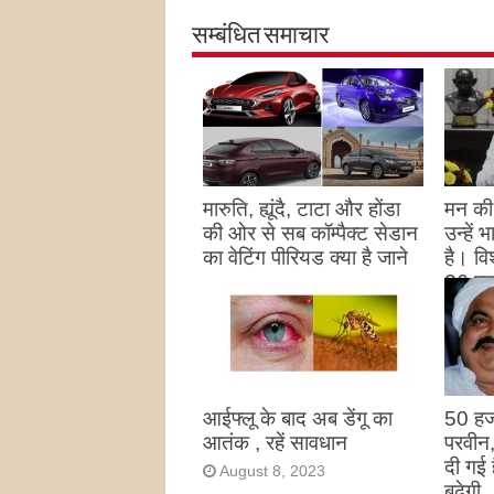
सम्बंधित समाचार
मारुति, ह्यूंदै, टाटा और होंडा
मन की 
की ओर से सब कॉम्पैक्ट सेडान
उन्हें
का वेटिंग पीरियड क्या है जाने
है। विश
26 पद
August 27, 2023
उन्हों
है
Augu
आईफ्लू के बाद अब डेंगू का
50 हज
आतंक , रहें सावधान
परवीन
दी गई 
August 8, 2023
बढ़ेगी 