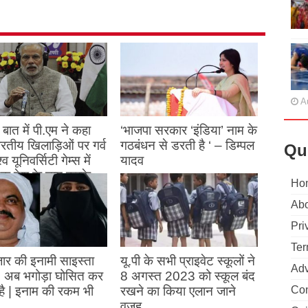
A
बात में पी.एम ने कहा
‘भाजपा सरकार ‘इंडिया’ नाम के
 भारतीय खिलाड़िओं पर गर्व
गठबंधन से डरती है ‘ – डिम्पल
Qu
्व यूनिवर्सिटी गेम्स में
यादव
क देश के नाम करके
August 26, 2023
Ho
ने देश का नाम रोशन किया
Abo
st 27, 2023
Pri
Ter
ार की इनामी साइस्ता
यू.पी के सभी प्राइवेट स्कूलों ने
Adv
, अब भगोड़ा घोसित कर
8 अगस्त 2023 को स्कूल बंद
है | इनाम की रकम भी
रखने का किया एलान जाने
Con
…..
वजह