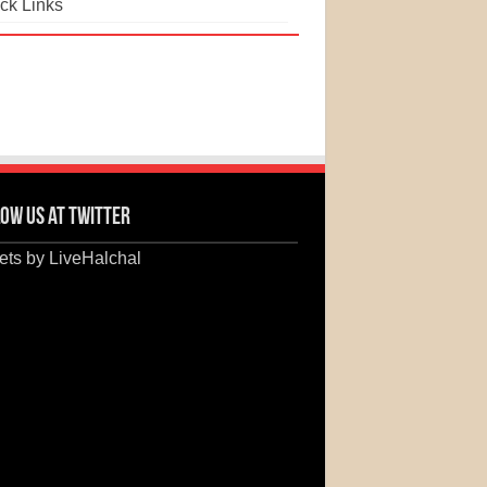
ck Links
ow us at Twitter
ts by LiveHalchal