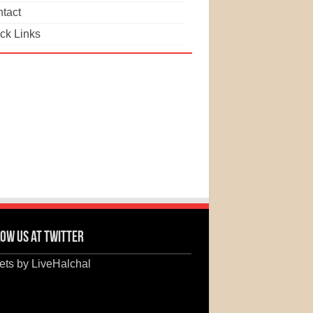
tact
ck Links
ow us at Twitter
ts by LiveHalchal