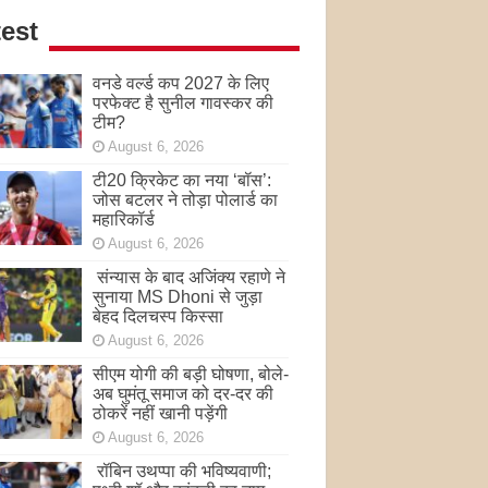
est
वनडे वर्ल्ड कप 2027 के लिए
परफेक्ट है सुनील गावस्कर की
टीम?
August 6, 2026
टी20 क्रिकेट का नया ‘बॉस’:
जोस बटलर ने तोड़ा पोलार्ड का
महारिकॉर्ड
August 6, 2026
संन्यास के बाद अजिंक्‍य रहाणे ने
सुनाया MS Dhoni से जुड़ा
बेहद दिलचस्प किस्सा
August 6, 2026
सीएम योगी की बड़ी घोषणा, बोले-
अब घुमंतू समाज को दर-दर की
ठोकरें नहीं खानी पड़ेंगी
August 6, 2026
रॉबिन उथप्पा की भविष्यवाणी;