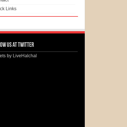
ck Links
ow us at Twitter
ts by LiveHalchal