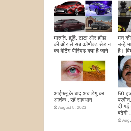
मारुति, ह्यूंदै, टाटा और होंडा
मन की 
की ओर से सब कॉम्पैक्ट सेडान
उन्हें
का वेटिंग पीरियड क्या है जाने
है। विश
26 पद
August 27, 2023
उन्हों
है
Augu
आईफ्लू के बाद अब डेंगू का
50 हज
आतंक , रहें सावधान
परवीन
दी गई 
August 8, 2023
बढ़ेगी 
Augu