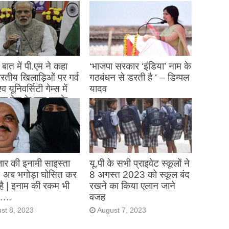
बात में पी.एम ने कहा
‘भाजपा सरकार ‘इंडिया’ नाम के
 भारतीय खिलाड़िओं पर गर्व
गठबंधन से डरती है ‘ – डिम्पल
्व यूनिवर्सिटी गेम्स में
यादव
क देश के नाम करके
August 26, 2023
ने देश का नाम रोशन किया
st 27, 2023
ार की इनामी साइस्ता
यू.पी के सभी प्राइवेट स्कूलों ने
, अब भगोड़ा घोसित कर
8 अगस्त 2023 को स्कूल बंद
है | इनाम की रकम भी
रखने का किया एलान जाने
…..
वजह
st 8, 2023
August 7, 2023