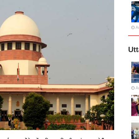
A
Ut
A