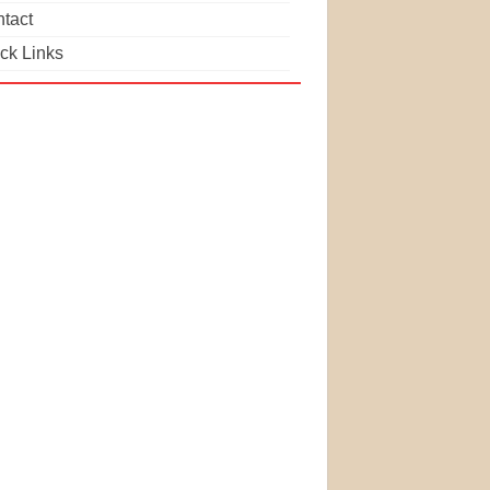
tact
ck Links