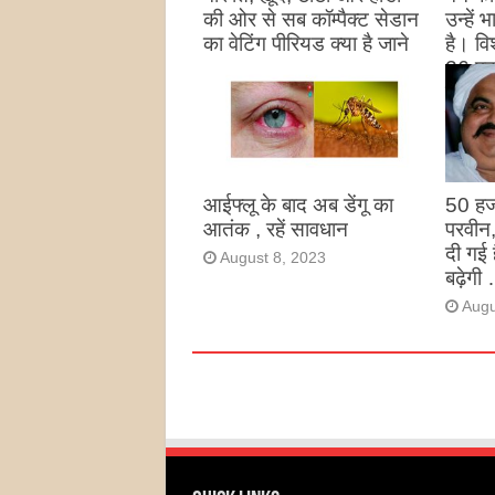
की ओर से सब कॉम्पैक्ट सेडान
उन्हें
का वेटिंग पीरियड क्या है जाने
है। विश
26 पद
August 27, 2023
उन्हों
है
Augu
आईफ्लू के बाद अब डेंगू का
50 हज
आतंक , रहें सावधान
परवीन
दी गई 
August 8, 2023
बढ़ेगी 
Augu