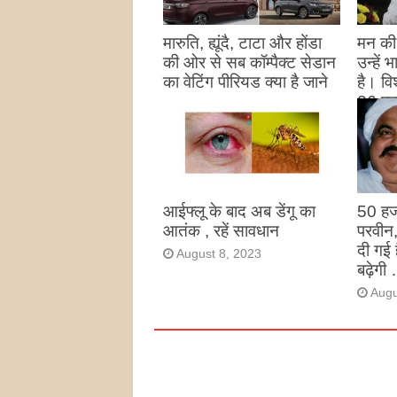
मारुति, ह्यूंदै, टाटा और होंडा
मन की 
की ओर से सब कॉम्पैक्ट सेडान
उन्हें
का वेटिंग पीरियड क्या है जाने
है। विश
26 पद
August 27, 2023
उन्हों
है
Augu
आईफ्लू के बाद अब डेंगू का
50 हज
आतंक , रहें सावधान
परवीन
दी गई 
August 8, 2023
बढ़ेगी 
Augu