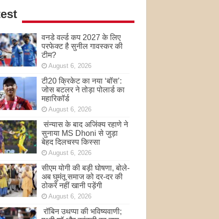
est
वनडे वर्ल्ड कप 2027 के लिए
परफेक्ट है सुनील गावस्कर की
टीम?
August 6, 2026
टी20 क्रिकेट का नया ‘बॉस’:
जोस बटलर ने तोड़ा पोलार्ड का
महारिकॉर्ड
August 6, 2026
संन्यास के बाद अजिंक्‍य रहाणे ने
सुनाया MS Dhoni से जुड़ा
बेहद दिलचस्प किस्सा
August 6, 2026
सीएम योगी की बड़ी घोषणा, बोले-
अब घुमंतू समाज को दर-दर की
ठोकरें नहीं खानी पड़ेंगी
August 6, 2026
रॉबिन उथप्पा की भविष्यवाणी;