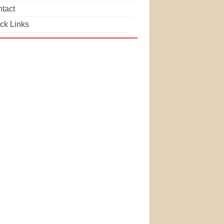
tact
ck Links