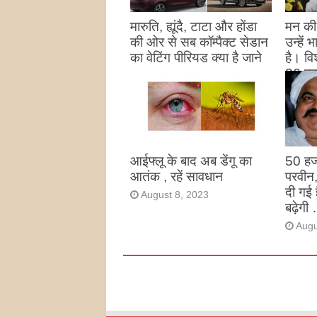
मारुति, ह्यूंदै, टाटा और होंडा
मन की 
की ओर से सब कॉम्पैक्ट सेडान
उन्हें
का वेटिंग पीरियड क्या है जाने
है। विश
26 पद
August 27, 2023
उन्हों
है
Augu
आईफ्लू के बाद अब डेंगू का
50 हज
आतंक , रहें सावधान
परवीन
दी गई 
August 8, 2023
बढ़ेगी 
Augu