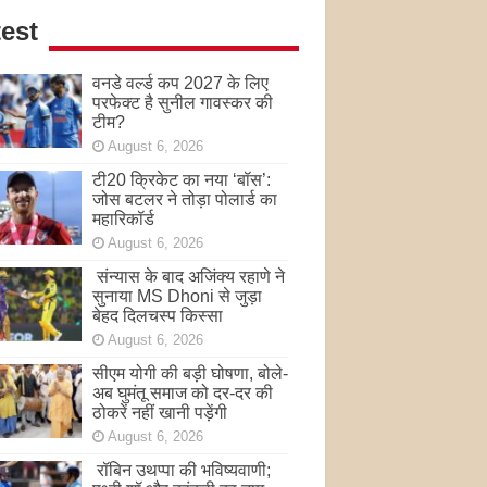
est
वनडे वर्ल्ड कप 2027 के लिए
परफेक्ट है सुनील गावस्कर की
टीम?
August 6, 2026
टी20 क्रिकेट का नया ‘बॉस’:
जोस बटलर ने तोड़ा पोलार्ड का
महारिकॉर्ड
August 6, 2026
संन्यास के बाद अजिंक्‍य रहाणे ने
सुनाया MS Dhoni से जुड़ा
बेहद दिलचस्प किस्सा
August 6, 2026
सीएम योगी की बड़ी घोषणा, बोले-
अब घुमंतू समाज को दर-दर की
ठोकरें नहीं खानी पड़ेंगी
August 6, 2026
रॉबिन उथप्पा की भविष्यवाणी;