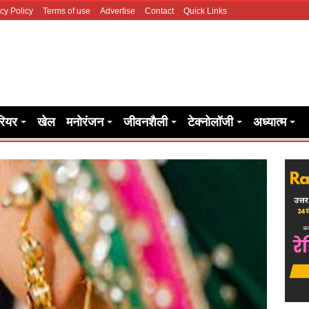
cy Policy
Terms of use
Advertise
Contact
Quick Links
रियर
खेल
मनोरंजन
जीवनशैली
टेक्नोलॉजी
अध्यात्म