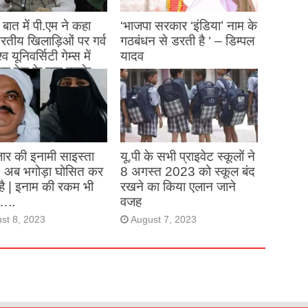
बात में पी.एम ने कहा
‘भाजपा सरकार ‘इंडिया’ नाम के
 भारतीय खिलाड़िओं पर गर्व
गठबंधन से डरती है ‘ – डिम्पल
्व यूनिवर्सिटी गेम्स में
यादव
क देश के नाम करके
August 26, 2023
ने देश का नाम रोशन किया
st 27, 2023
ार की इनामी साइस्ता
यू.पी के सभी प्राइवेट स्कूलों ने
, अब भगोड़ा घोसित कर
8 अगस्त 2023 को स्कूल बंद
है | इनाम की रकम भी
रखने का किया एलान जाने
…..
वजह
st 8, 2023
August 7, 2023