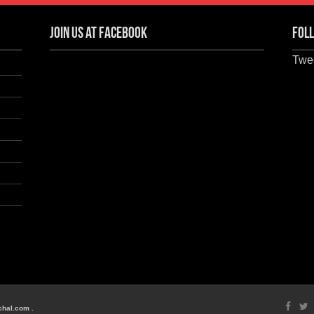
Join us at Facebook
Foll
Twee
chal.com .