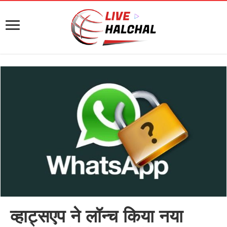
व्हाट्सएप ने लॉन्च किया नया