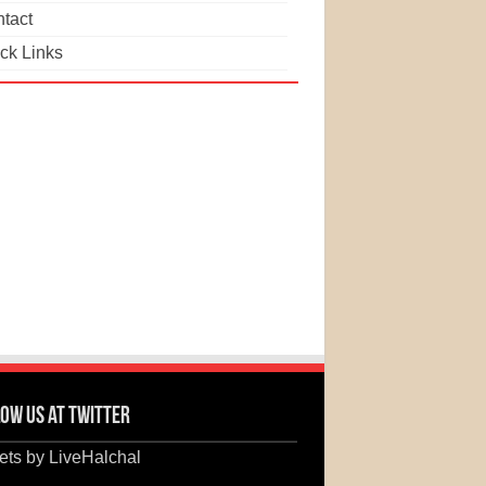
tact
ck Links
ow us at Twitter
ts by LiveHalchal