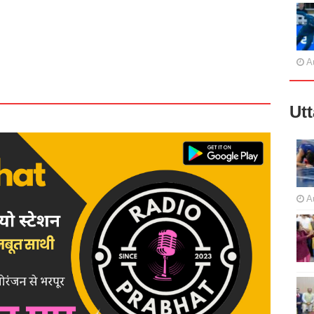
A
Ut
A