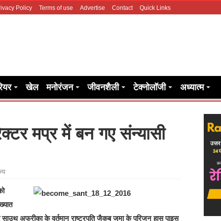
ivacy Policy
Terms of use
Advertise
Contact
Quick Links
रियर
खेल
मनोरंजन
जीवनशैली
टेक्नोलॉजी
अध्यात्म
यरेक्‍टर मप्र में बन गए संन्‍यासी
ज्य
को
ख्यात
टर एवं साउथ अफ्रीका के वर्तमान राष्ट्रपति जैकब जुमा के परिजन हास पाइस