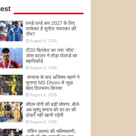
est
वनडे वर्ल्ड कप 2027 के लिए
परफेक्ट है सुनील गावस्कर की
टीम?
August 6, 2026
टी20 क्रिकेट का नया ‘बॉस’:
जोस बटलर ने तोड़ा पोलार्ड का
महारिकॉर्ड
August 6, 2026
संन्यास के बाद अजिंक्‍य रहाणे ने
सुनाया MS Dhoni से जुड़ा
बेहद दिलचस्प किस्सा
August 6, 2026
सीएम योगी की बड़ी घोषणा, बोले-
अब घुमंतू समाज को दर-दर की
ठोकरें नहीं खानी पड़ेंगी
August 6, 2026
रॉबिन उथप्पा की भविष्यवाणी;