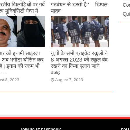
 भारतीय खिलाड़िओं पर गर्व
गठबंधन से डरती है ‘ – डिम्पल
Con
्व यूनिवर्सिटी गेम्स में
यादव
Qui
क देश के नाम करके
August 26, 2023
ने देश का नाम रोशन किया
st 27, 2023
ार की इनामी साइस्ता
यू.पी के सभी प्राइवेट स्कूलों ने
, अब भगोड़ा घोसित कर
8 अगस्त 2023 को स्कूल बंद
है | इनाम की रकम भी
रखने का किया एलान जाने
…..
वजह
st 8, 2023
August 7, 2023