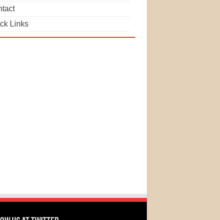
tact
ck Links