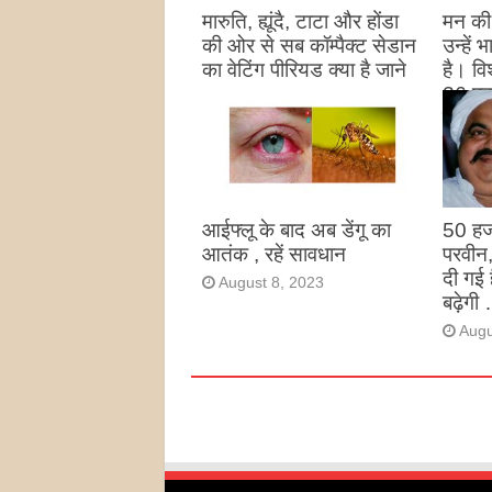
मारुति, ह्यूंदै, टाटा और होंडा
मन की 
की ओर से सब कॉम्पैक्ट सेडान
उन्हें
का वेटिंग पीरियड क्या है जाने
है। विश
26 पद
August 27, 2023
उन्हों
है
Augu
आईफ्लू के बाद अब डेंगू का
50 हज
आतंक , रहें सावधान
परवीन
दी गई 
August 8, 2023
बढ़ेगी 
Augu