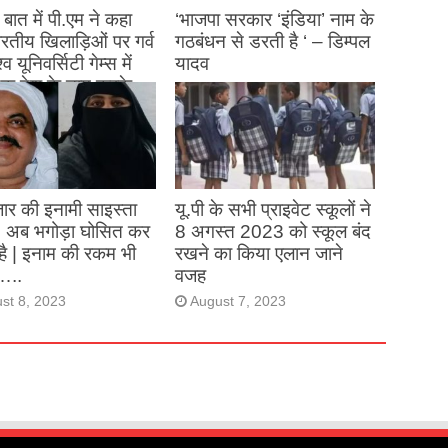
बात में पी.एम ने कहा
‘भाजपा सरकार ‘इंडिया’ नाम के
 भारतीय खिलाड़िओं पर गर्व
गठबंधन से डरती है ‘ – डिम्पल
्व यूनिवर्सिटी गेम्स में
यादव
क देश के नाम करके
August 26, 2023
ने देश का नाम रोशन किया
st 27, 2023
ार की इनामी साइस्ता
यू.पी के सभी प्राइवेट स्कूलों ने
, अब भगोड़ा घोसित कर
8 अगस्त 2023 को स्कूल बंद
है | इनाम की रकम भी
रखने का किया एलान जाने
…..
वजह
st 8, 2023
August 7, 2023