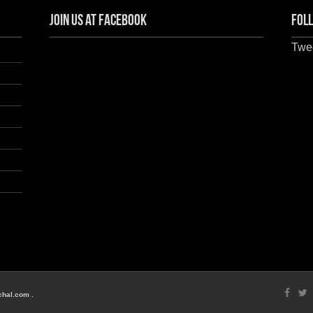
Join us at Facebook
Foll
Twee
chal.com .