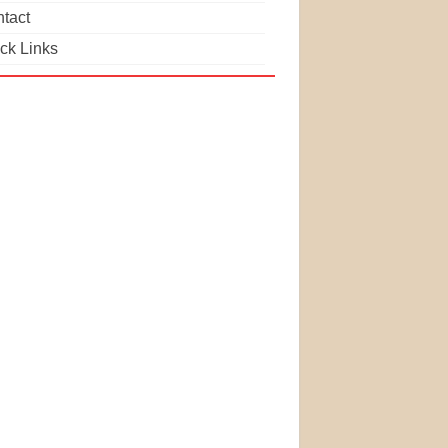
tact
ck Links