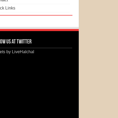
ck Links
ow us at Twitter
ts by LiveHalchal