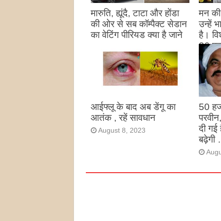
मारुति, ह्यूंदै, टाटा और होंडा
मन की 
की ओर से सब कॉम्पैक्ट सेडान
उन्हें
का वेटिंग पीरियड क्या है जाने
है। विश
26 पद
August 27, 2023
उन्हों
है
Augu
आईफ्लू के बाद अब डेंगू का
50 हज
आतंक , रहें सावधान
परवीन
दी गई 
August 8, 2023
बढ़ेगी 
Augu