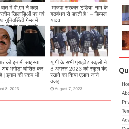
बात में पी.एम ने कहा
‘भाजपा सरकार ‘इंडिया’ नाम के
 भारतीय खिलाड़िओं पर गर्व
गठबंधन से डरती है ‘ – डिम्पल
्व यूनिवर्सिटी गेम्स में
यादव
क देश के नाम करके
August 26, 2023
ने देश का नाम रोशन किया
st 27, 2023
ार की इनामी साइस्ता
यू.पी के सभी प्राइवेट स्कूलों ने
, अब भगोड़ा घोसित कर
8 अगस्त 2023 को स्कूल बंद
Qu
है | इनाम की रकम भी
रखने का किया एलान जाने
…..
वजह
Ho
st 8, 2023
August 7, 2023
Abo
Pri
Ter
Adv
Con