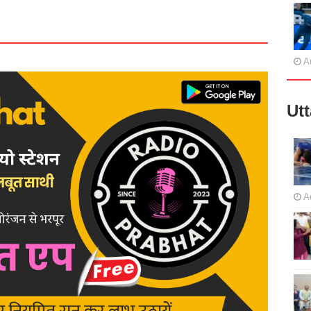
A
Ut
A