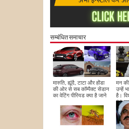
सम्बंधित समाचार
मारुति, ह्यूंदै, टाटा और होंडा
मन की 
की ओर से सब कॉम्पैक्ट सेडान
उन्हें
का वेटिंग पीरियड क्या है जाने
है। विश
26 पद
August 27, 2023
उन्हों
है
Augu