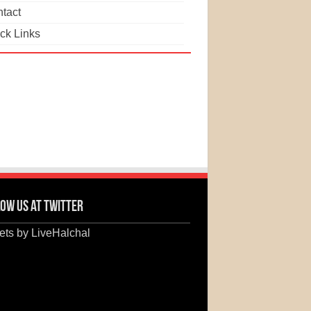
tact
ck Links
ow us at Twitter
ts by LiveHalchal