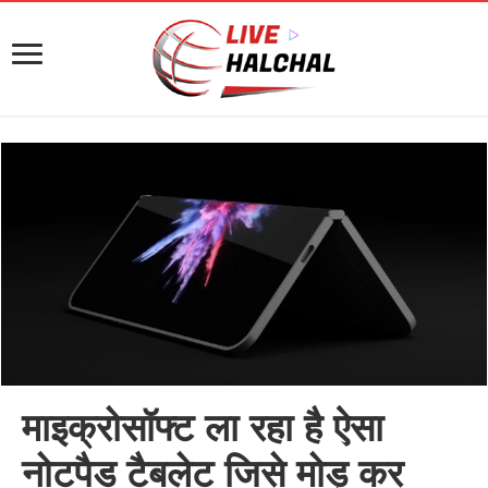
माइक्रोसॉफ्ट ला रहा है ऐसा
नोटपैड टैबलेट जिसे मोड़ कर