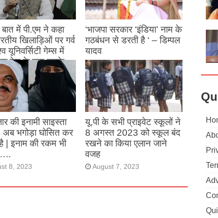
बात में पी.एम ने कहा
‘भाजपा सरकार ‘इंडिया’ नाम के
 भारतीय खिलाड़िओं पर गर्व
गठबंधन से डरती है ‘ – डिम्पल
्व यूनिवर्सिटी गेम्स में
यादव
क देश के नाम करके
August 26, 2023
ने देश का नाम रोशन किया
Qu
st 27, 2023
Ho
ार की इनामी साइस्ता
यू.पी के सभी प्राइवेट स्कूलों ने
, अब भगोड़ा घोसित कर
8 अगस्त 2023 को स्कूल बंद
Abo
है | इनाम की रकम भी
रखने का किया एलान जाने
Pri
…..
वजह
Ter
st 8, 2023
August 7, 2023
Adv
Con
Qui