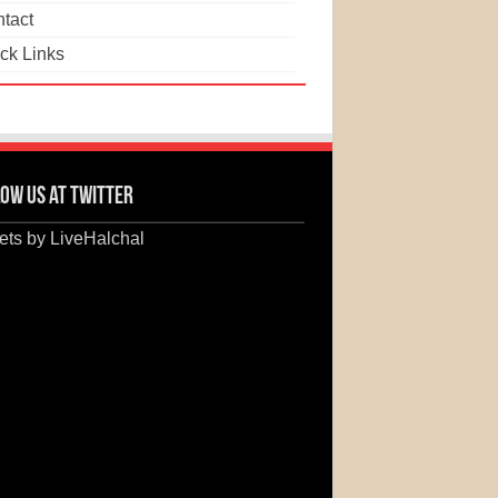
tact
ck Links
ow us at Twitter
ts by LiveHalchal