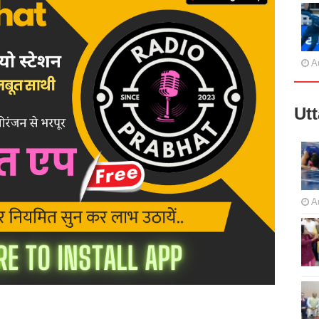
A
Ut
A