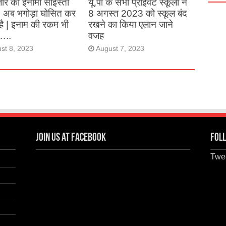
ार की इनामी साइस्ता
यू.पी के सभी प्राइवेट स्कूलों ने
, अब भगोड़ा घोसित कर
8 अगस्त 2023 को स्कूल बंद
है | इनाम की रकम भी
रखने का किया एलान जाने
…..
वजह
st 8, 2023
August 7, 2023
Join us at Facebook
Foll
Twee