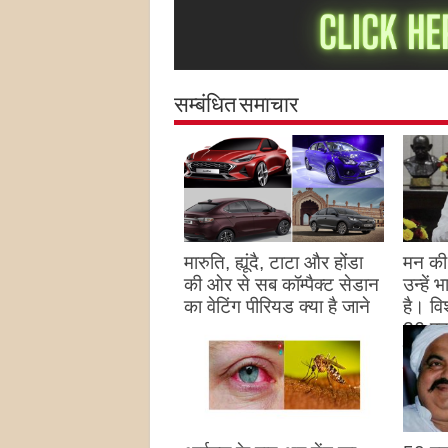
सम्बंधित समाचार
मारुति, ह्यूंदै, टाटा और होंडा
मन की 
की ओर से सब कॉम्पैक्ट सेडान
उन्हें
का वेटिंग पीरियड क्या है जाने
है। विश
26 पद
August 27, 2023
उन्हों
है
Augu