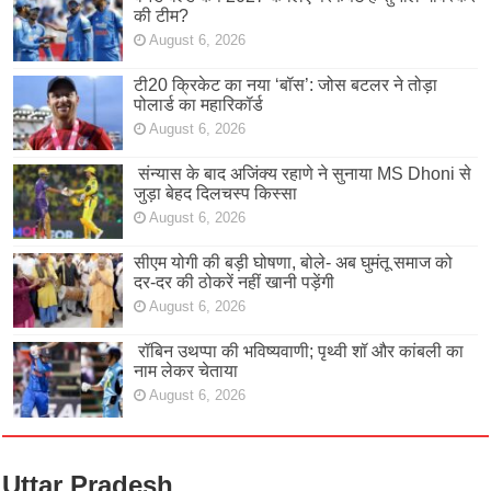
की टीम?
August 6, 2026
टी20 क्रिकेट का नया ‘बॉस’: जोस बटलर ने तोड़ा
पोलार्ड का महारिकॉर्ड
August 6, 2026
संन्यास के बाद अजिंक्‍य रहाणे ने सुनाया MS Dhoni से
जुड़ा बेहद दिलचस्प किस्सा
August 6, 2026
सीएम योगी की बड़ी घोषणा, बोले- अब घुमंतू समाज को
दर-दर की ठोकरें नहीं खानी पड़ेंगी
August 6, 2026
रॉबिन उथप्पा की भविष्यवाणी; पृथ्वी शॉ और कांबली का
नाम लेकर चेताया
August 6, 2026
Uttar Pradesh