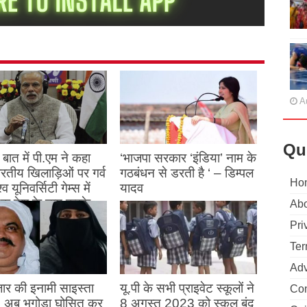
A
Qu
बात में पी.एम ने कहा
‘भाजपा सरकार ‘इंडिया’ नाम के
 भारतीय खिलाड़िओं पर गर्व
गठबंधन से डरती है ‘ – डिम्पल
Ho
्व यूनिवर्सिटी गेम्स में
यादव
क देश के नाम करके
Abo
August 26, 2023
ने देश का नाम रोशन किया
Pri
Ter
st 27, 2023
Adv
ार की इनामी साइस्ता
यू.पी के सभी प्राइवेट स्कूलों ने
Con
, अब भगोड़ा घोसित कर
8 अगस्त 2023 को स्कूल बंद