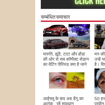
सम्बंधित समाचार
मारुति, ह्यूंदै, टाटा और होंडा
मन की 
की ओर से सब कॉम्पैक्ट सेडान
उन्हें
का वेटिंग पीरियड क्या है जाने
है। विश
26 पद
August 27, 2023
उन्हों
है
Augu
आईफ्लू के बाद अब डेंगू का
50 हज
आतंक , रहें सावधान
परवीन