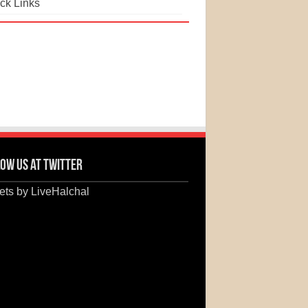
ck Links
ow us at Twitter
ts by LiveHalchal