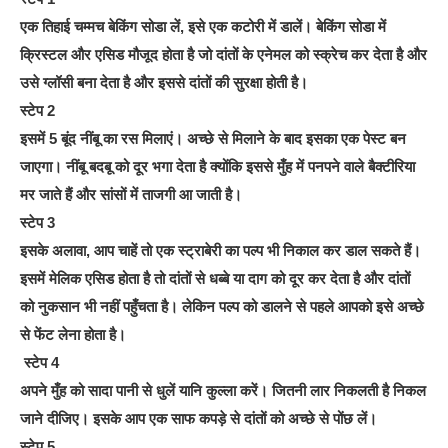
एक तिहाई चम्‍मच बेकिंग सोडा लें, इसे एक कटोरी में डालें। बेकिंग सोडा में
क्रिस्‍टल और एसिड मौजूद होता है जो दांतों के एनेमल को स्‍क्रेच कर देता है और
उसे ग्‍लॉसी बना देता है और इससे दांतों की सुरक्षा होती है।
स्‍टेप 2
इसमें 5 बूंद नींबू का रस मिलाएं। अच्‍छे से मिलाने के बाद इसका एक पेस्‍ट बन
जाएगा। नींबू बदबू को दूर भगा देता है क्‍योंकि इससे मुँह में पनपने वाले बैक्‍टीरिया
मर जाते हैं और सांसों में ताजगी आ जाती है।
स्‍टेप 3
इसके अलावा, आप चाहें तो एक स्‍ट्राबेरी का पल्‍प भी निकाल कर डाल सकते हैं।
इसमें मेलिक एसिड होता है तो दांतों से धब्‍बे या दाग को दूर कर देता है और दांतों
को नुकसान भी नहीं पहुँचता है। लेकिन पल्‍प को डालने से पहले आपको इसे अच्‍छे
से फेंट लेना होता है।
स्‍टेप 4
अपने मुँह को सादा पानी से धुलें यानि कुल्‍ला करें। जितनी लार निकलती है निकल
जाने दीजिए। इसके आप एक साफ कपड़े से दांतों को अच्‍छे से पोंछ लें।
स्‍टेप 5