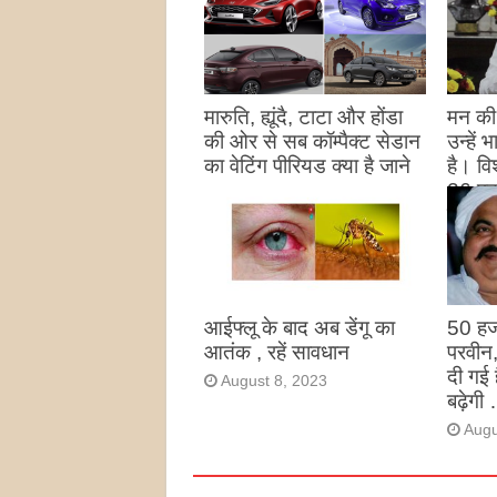
मारुति, ह्यूंदै, टाटा और होंडा
मन की 
की ओर से सब कॉम्पैक्ट सेडान
उन्हें
का वेटिंग पीरियड क्या है जाने
है। विश
26 पद
August 27, 2023
उन्हों
है
Augu
आईफ्लू के बाद अब डेंगू का
50 हज
आतंक , रहें सावधान
परवीन
दी गई 
August 8, 2023
बढ़ेगी 
Augu