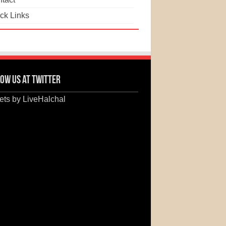
ck Links
ow us at Twitter
ts by LiveHalchal