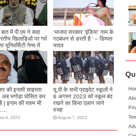
बात में पी.एम ने कहा
‘भाजपा सरकार ‘इंडिया’ नाम के
 भारतीय खिलाड़िओं पर गर्व
गठबंधन से डरती है ‘ – डिम्पल
्व यूनिवर्सिटी गेम्स में
यादव
क देश के नाम करके
August 26, 2023
ने देश का नाम रोशन किया
Qu
st 27, 2023
Ho
ार की इनामी साइस्ता
यू.पी के सभी प्राइवेट स्कूलों ने
, अब भगोड़ा घोसित कर
8 अगस्त 2023 को स्कूल बंद
Abo
है | इनाम की रकम भी
रखने का किया एलान जाने
Pri
…..
वजह
Ter
st 8, 2023
August 7, 2023
Adv
Con