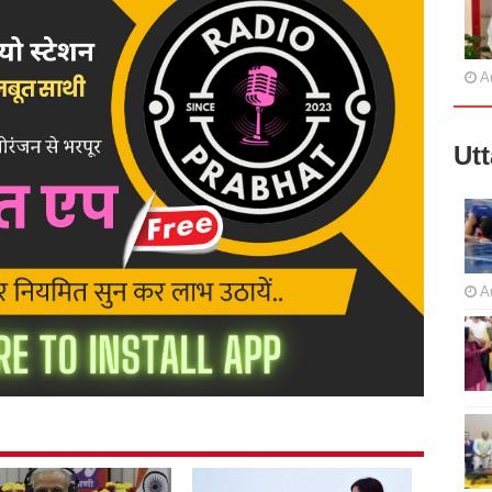
A
Ut
A