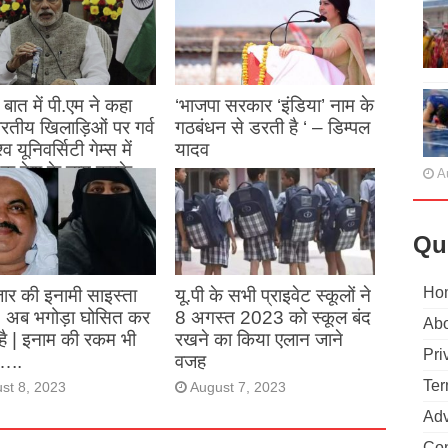
बात में पी.एम ने कहा
‘भाजपा सरकार ‘इंडिया’ नाम के
 भारतीय खिलाड़िओं पर गर्व
गठबंधन से डरती है ‘ – डिम्पल
्व यूनिवर्सिटी गेम्स में
यादव
क देश के नाम करके
A
August 26, 2023
ने देश का नाम रोशन किया
Qu
st 27, 2023
Ho
ार की इनामी साइस्ता
यू.पी के सभी प्राइवेट स्कूलों ने
, अब भगोड़ा घोसित कर
8 अगस्त 2023 को स्कूल बंद
Abo
है | इनाम की रकम भी
रखने का किया एलान जाने
Pri
…..
वजह
Ter
st 8, 2023
August 7, 2023
Adv
Con