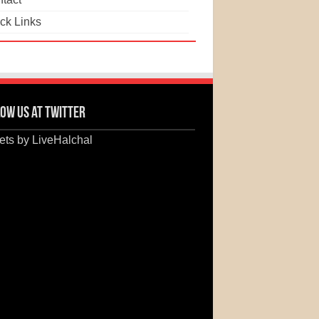
ck Links
ow us at Twitter
ts by LiveHalchal