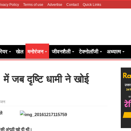
ivacy Policy
Terms of use
Advertise
Contact
Quick Links
रियर
खेल
मनोरंजन
जीवनशैली
टेक्नोलॉजी
अध्यात्म
’ में जब दृष्टि धामी ने खोई
ंजन
ले
ी की अंगूठी खो दी थी।