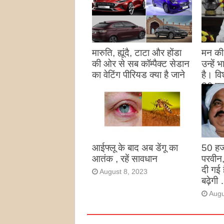
मारुति, ह्यूंदै, टाटा और होंडा
मन की 
की ओर से सब कॉम्पैक्ट सेडान
उन्हें
का वेटिंग पीरियड क्या है जाने
है। विश
26 पद
August 27, 2023
उन्हों
है
Augu
आईफ्लू के बाद अब डेंगू का
50 हज
आतंक , रहें सावधान
परवीन
दी गई 
August 8, 2023
बढ़ेगी 
Augu