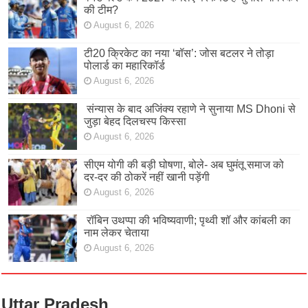
की टीम?
August 6, 2026
टी20 क्रिकेट का नया ‘बॉस’: जोस बटलर ने तोड़ा
पोलार्ड का महारिकॉर्ड
August 6, 2026
संन्यास के बाद अजिंक्‍य रहाणे ने सुनाया MS Dhoni से
जुड़ा बेहद दिलचस्प किस्सा
August 6, 2026
सीएम योगी की बड़ी घोषणा, बोले- अब घुमंतू समाज को
दर-दर की ठोकरें नहीं खानी पड़ेंगी
August 6, 2026
रॉबिन उथप्पा की भविष्यवाणी; पृथ्वी शॉ और कांबली का
नाम लेकर चेताया
August 6, 2026
Uttar Pradesh