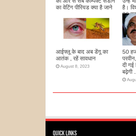
की ओर से सब कॉम्पैक्ट सेडान
उन्हें
का वेटिंग पीरियड क्या है जाने
है। विश
26 पद
August 27, 2023
उन्हों
है
Augu
आईफ्लू के बाद अब डेंगू का
50 हज
आतंक , रहें सावधान
परवीन
दी गई 
August 8, 2023
बढ़ेगी 
Augu
Quick Links