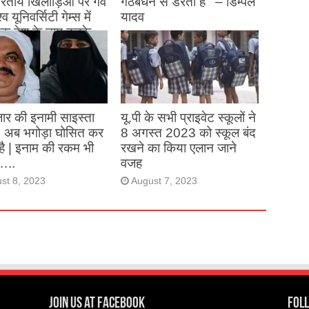
 भारतीय खिलाड़िओं पर गर्व
गठबंधन से डरती है ‘ – डिम्पल
्व यूनिवर्सिटी गेम्स में
यादव
क देश के नाम करके
August 26, 2023
ने देश का नाम रोशन किया
st 27, 2023
ार की इनामी साइस्ता
यू.पी के सभी प्राइवेट स्कूलों ने
, अब भगोड़ा घोसित कर
8 अगस्त 2023 को स्कूल बंद
है | इनाम की रकम भी
रखने का किया एलान जाने
…..
वजह
st 8, 2023
August 7, 2023
Join us at Facebook
Foll