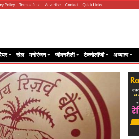
cy Policy
Terms of use
Advertise
Contact
Quick Links
रियर
खेल
मनोरंजन
जीवनशैली
टेक्नोलॉजी
अध्यात्म