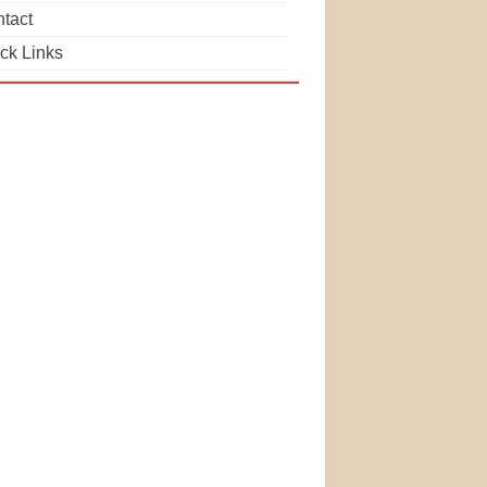
tact
ck Links