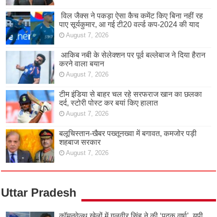
विल जैक्स ने पकड़ा ऐसा कैच कमेंट किए बिना नहीं रह
पाए सूर्यकुमार, आ गई टी20 वर्ल्ड कप-2024 की याद
August 7, 2026
आकिब नबी के सेलेक्शन पर पूर्व बल्लेबाज ने दिया हैरान
करने वाला बयान
August 7, 2026
टीम इंडिया से बाहर चल रहे सरफराज खान का छलका
दर्द, स्टोरी पोस्ट कर बयां किए हालात
August 7, 2026
बलूचिस्तान-खैबर पख्तूनख्वा में बगावत, कमजोर पड़ी
शहबाज सरकार
August 7, 2026
Uttar Pradesh
कॉमनवेल्थ खेलों में गुलवीर सिंह ने की ‘पदक वर्षा’, यूपी