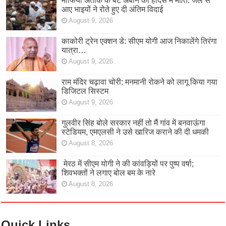
माफिया अतीक के बेटे अबान की हादसे में मौ/त: जेल से
आए भाइयों ने रोते हुए दी अंतिम विदाई
August 9, 2026
काकोरी ट्रेन एक्शन डे: सीएम योगी आज निकालेंगे तिरंगा
यात्रा…
August 9, 2026
राम मंदिर चढ़ावा चोरी: मनमानी रोकने को लागू किया गया
डिजिटल सिस्टम
August 9, 2026
गुलवीर सिंह बोले सरकार नहीं तो मैं गांव में बनवाऊंगा
स्टेडियम, एमएलसी ने उसे खारिज कराने की दी धमकी
August 8, 2026
मेरठ में सीएम योगी ने की कांवड़ियों पर पुष्प वर्षा;
शिवभक्तों ने लगाए बोल बम के नारे
August 8, 2026
Quick Links