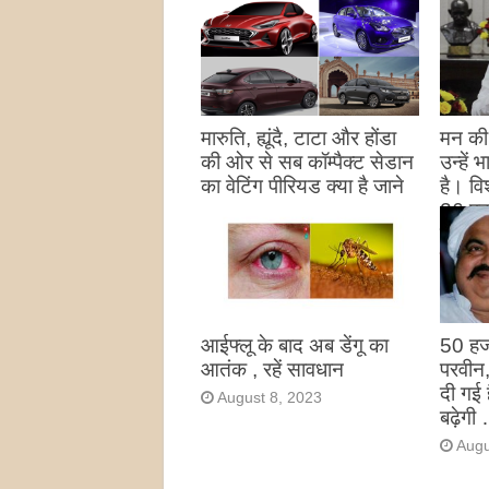
मारुति, ह्यूंदै, टाटा और होंडा
मन की 
की ओर से सब कॉम्पैक्ट सेडान
उन्हें
का वेटिंग पीरियड क्या है जाने
है। विश
26 पद
August 27, 2023
उन्हों
है
Augu
आईफ्लू के बाद अब डेंगू का
50 हज
आतंक , रहें सावधान
परवीन
दी गई 
August 8, 2023
बढ़ेगी 
Augu