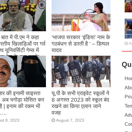
बात में पी.एम ने कहा
‘भाजपा सरकार ‘इंडिया’ नाम के
 भारतीय खिलाड़िओं पर गर्व
गठबंधन से डरती है ‘ – डिम्पल
A
्व यूनिवर्सिटी गेम्स में
यादव
क देश के नाम करके
August 26, 2023
ने देश का नाम रोशन किया
Qu
st 27, 2023
Ho
Abo
ार की इनामी साइस्ता
यू.पी के सभी प्राइवेट स्कूलों ने
Pri
, अब भगोड़ा घोसित कर
8 अगस्त 2023 को स्कूल बंद
है | इनाम की रकम भी
रखने का किया एलान जाने
Ter
…..
वजह
Adv
st 8, 2023
August 7, 2023
Con