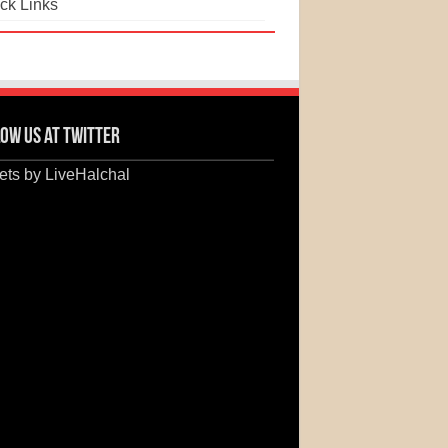
ck Links
ow us at Twitter
ts by LiveHalchal