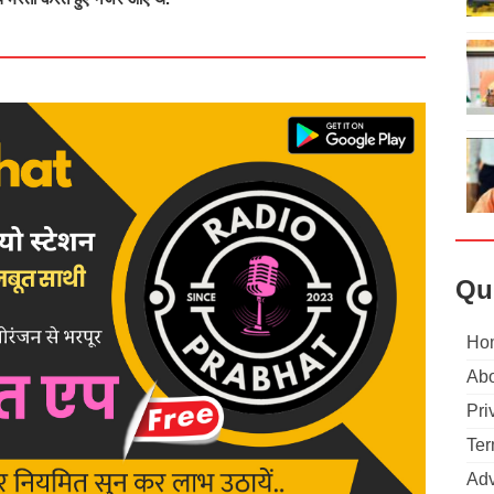
Qu
Ho
Abo
Pri
Ter
Adv