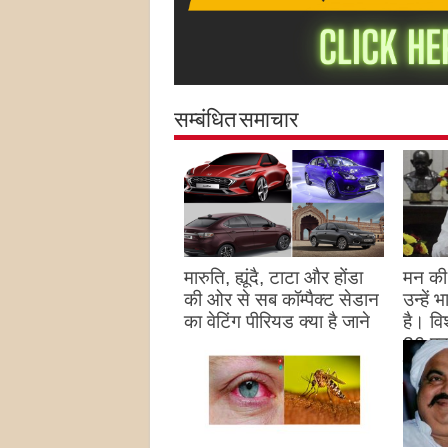
सम्बंधित समाचार
मारुति, ह्यूंदै, टाटा और होंडा
मन की 
की ओर से सब कॉम्पैक्ट सेडान
उन्हें
का वेटिंग पीरियड क्या है जाने
है। विश
26 पद
August 27, 2023
उन्हों
है
Augu