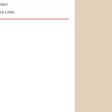
tact
ck Links