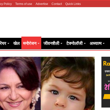
cy Policy
Terms of use
Advertise
Contact
Quick Links
रियर
खेल
मनोरंजन
जीवनशैली
टेक्नोलॉजी
अध्यात्म