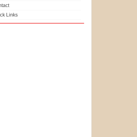
tact
ck Links