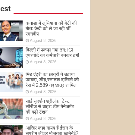
est
कनाडा में लुधियाना की बेटी की
माैत: कैदी को ले जा रही थीं
रमनदीप
August 8, 2026
दिल्ली में पकड़ा गया ठग: IGI
एयरपोर्ट का कर्मचारी बनकर ठगी
August 8, 2026
मिड एंट्री का छात्रों ने उठाया
फायदा, डीयू स्नातक दाखिले की
रेस में 2,589 नए छात्र शामिल
August 8, 2026
साई सुदर्शन श्रीलंका टेस्ट
सीरीज से बाहर: टीम मैनेजमेंट
की बढ़ी टेंशन
August 8, 2026
आखिर कहां गायब हैं ईरान के
सुप्रीम लीडर मोजतबा खामेनेई?