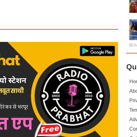
A
Qu
Ho
Abo
Pri
Ter
Adv
Con