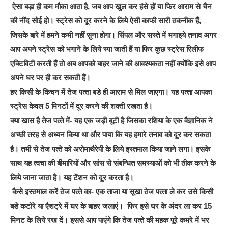
ऐसा बड़ा ही कम मौका आता है, जब आप खुल कर हंसे हों या फिर आराम से चैन
की नींद सोई हो। स्‍ट्रेस को दूर करने के लिये ऐसी काफी सारी तकनीक हैं,
जिसके बारे में हमने कभी नहीं सुना होगा। सिंपल और सस्‍ते में भगाइये तनाव अगर
आप अपने स्‍ट्रेस को भगाने के लिये स्‍पा जाती हैं या फिर कुछ स्‍ट्रेस रिलीफ
एक्‍टिविटी करती हैं तो अब आपको बाहर जाने की आवश्‍यकता नहीं क्‍योंकि इसे आप
अपने घर पर ही कर सकती हैं।
हर किसी के किचन में तेज पत्‍ता बडे ही आराम से मिल जाएगा। यह पत्‍ता आपका
स्‍ट्रेस केवल 5 मिनटों में दूर करने की शक्‍ती रखता है।
क्‍या खास है तेज पत्‍ते में- यह एक जड़ी बूटी है जिसका रशिया के एक वैज्ञानिक ने
अच्‍छी तरह से अध्‍यन किया था और पाया कि यह हमारे तनाव को दूर कर सकता
है। तभी से तेज पत्‍ते को अरोमाथैरेपी के लिये इस्‍तमाल किया जाने लगा। इसके
साथ यह त्‍वचा की बीमारियों और सांस से संबन्‍धित समस्‍याओं को भी ठीक करने के
लिये जाना जाता है। यह टेंशन को दूर करता है।
कैसे इस्‍तमाल करें तेज पत्‍ते का- एक ताजा या सूखा तेज पत्‍ता ले कर उसे किसी
बडे़ कटोरे या एैशट्रे में घर के बाहर जलाएं। फिर इसे घर के अंदर ला कर 15
मिनट के लिये रख दें। इससे आप पाएंगे कि तेज पत्‍ते की महक पूरे कमरे में भर