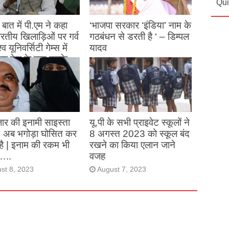
Qui
बात में पी.एम ने कहा
‘भाजपा सरकार ‘इंडिया’ नाम के
 भारतीय खिलाड़िओं पर गर्व
गठबंधन से डरती है ‘ – डिम्पल
्व यूनिवर्सिटी गेम्स में
यादव
क देश के नाम करके
August 26, 2023
ने देश का नाम रोशन किया
st 27, 2023
ार की इनामी साइस्ता
यू.पी के सभी प्राइवेट स्कूलों ने
, अब भगोड़ा घोसित कर
8 अगस्त 2023 को स्कूल बंद
है | इनाम की रकम भी
रखने का किया एलान जाने
…..
वजह
st 8, 2023
August 7, 2023