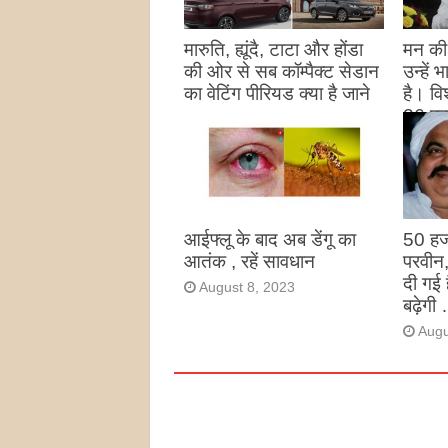
मारुति, ह्यूंदै, टाटा और होंडा
मन की 
की ओर से सब कॉम्पैक्ट सेडान
उन्हें
का वेटिंग पीरियड क्या है जाने
है। विश
26 पद
August 27, 2023
उन्हों
है
Augu
आईफ्लू के बाद अब डेंगू का
50 हज
आतंक , रहें सावधान
परवीन
दी गई 
August 8, 2023
बढ़ेगी 
Augu