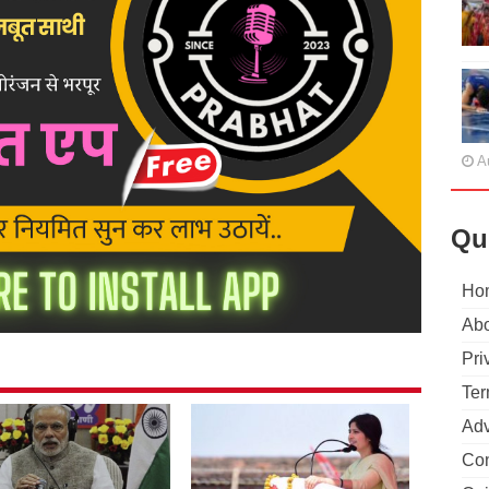
A
Qu
Ho
Abo
Pri
Ter
Adv
Con