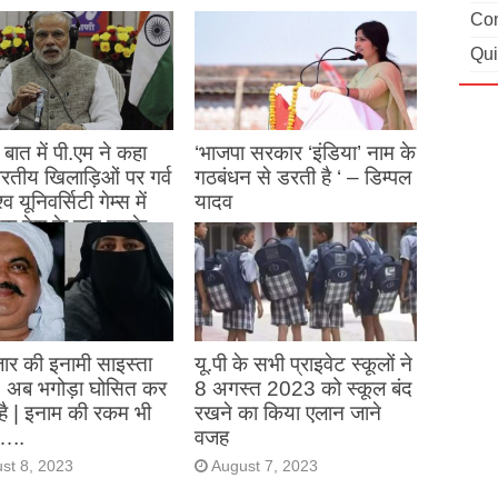
Con
Qui
बात में पी.एम ने कहा
‘भाजपा सरकार ‘इंडिया’ नाम के
 भारतीय खिलाड़िओं पर गर्व
गठबंधन से डरती है ‘ – डिम्पल
्व यूनिवर्सिटी गेम्स में
यादव
क देश के नाम करके
August 26, 2023
ने देश का नाम रोशन किया
st 27, 2023
ार की इनामी साइस्ता
यू.पी के सभी प्राइवेट स्कूलों ने
, अब भगोड़ा घोसित कर
8 अगस्त 2023 को स्कूल बंद
है | इनाम की रकम भी
रखने का किया एलान जाने
…..
वजह
st 8, 2023
August 7, 2023