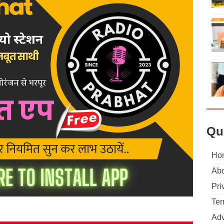
Qu
Ho
Abo
Pri
Ter
Adv