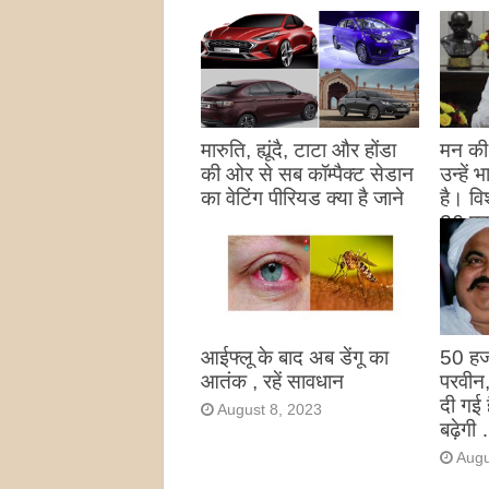
मारुति, ह्यूंदै, टाटा और होंडा
मन की 
की ओर से सब कॉम्पैक्ट सेडान
उन्हें
का वेटिंग पीरियड क्या है जाने
है। विश
26 पद
August 27, 2023
उन्हों
है
Augu
आईफ्लू के बाद अब डेंगू का
50 हज
आतंक , रहें सावधान
परवीन
दी गई 
August 8, 2023
बढ़ेगी 
Augu