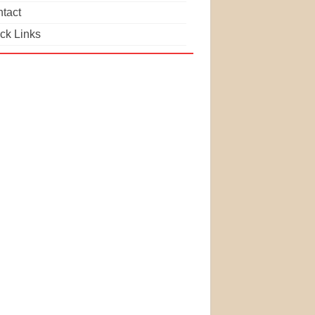
tact
ck Links