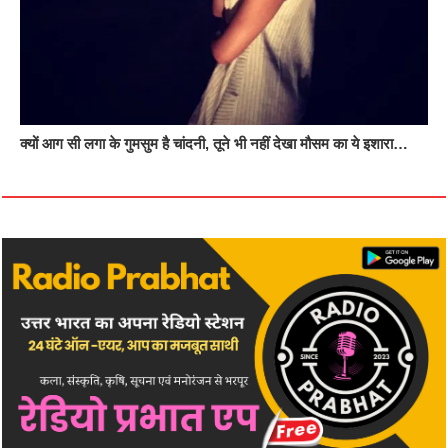
क्यों आग सी लगा के गुमसुम है चांदनी, तूने भी नहीं देखा मौसम का ये इशारा…