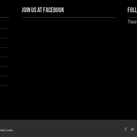
Join us at Facebook
Foll
Twee
chal.com .