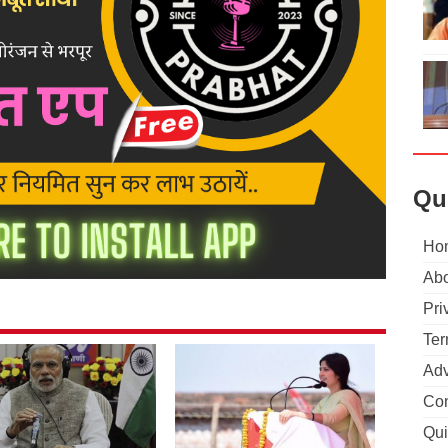
Qu
Ho
Abo
Pri
Ter
Adv
Con
Qui