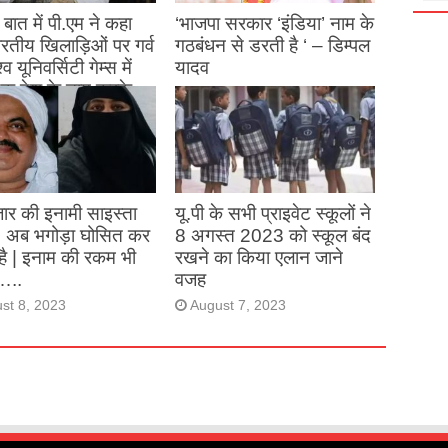
बात में पी.एम ने कहा
‘भाजपा सरकार ‘इंडिया’ नाम के
 भारतीय खिलाड़िओं पर गर्व
गठबंधन से डरती है ‘ – डिम्पल
्व यूनिवर्सिटी गेम्स में
यादव
क देश के नाम करके
August 26, 2023
ने देश का नाम रोशन किया
st 27, 2023
ार की इनामी साइस्ता
यू.पी के सभी प्राइवेट स्कूलों ने
, अब भगोड़ा घोसित कर
8 अगस्त 2023 को स्कूल बंद
है | इनाम की रकम भी
रखने का किया एलान जाने
…..
वजह
st 8, 2023
August 7, 2023