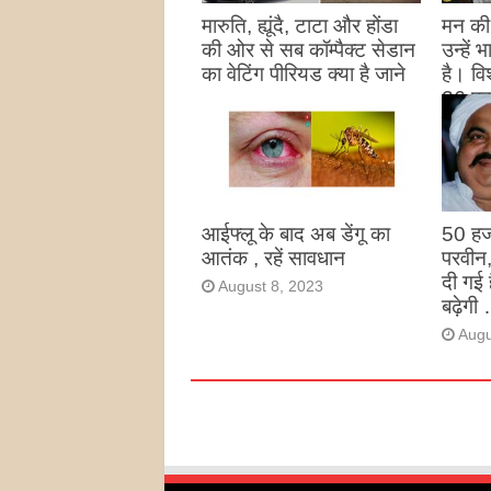
मारुति, ह्यूंदै, टाटा और होंडा
मन की 
की ओर से सब कॉम्पैक्ट सेडान
उन्हें
का वेटिंग पीरियड क्या है जाने
है। विश
26 पद
August 27, 2023
उन्हों
है
Augu
आईफ्लू के बाद अब डेंगू का
50 हज
आतंक , रहें सावधान
परवीन
दी गई 
August 8, 2023
बढ़ेगी 
Augu