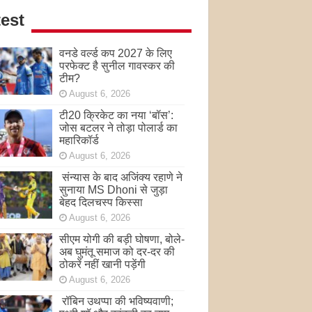
est
वनडे वर्ल्ड कप 2027 के लिए
परफेक्ट है सुनील गावस्कर की
टीम?
August 6, 2026
टी20 क्रिकेट का नया ‘बॉस’:
जोस बटलर ने तोड़ा पोलार्ड का
महारिकॉर्ड
August 6, 2026
संन्यास के बाद अजिंक्‍य रहाणे ने
सुनाया MS Dhoni से जुड़ा
बेहद दिलचस्प किस्सा
August 6, 2026
सीएम योगी की बड़ी घोषणा, बोले-
अब घुमंतू समाज को दर-दर की
ठोकरें नहीं खानी पड़ेंगी
August 6, 2026
रॉबिन उथप्पा की भविष्यवाणी;