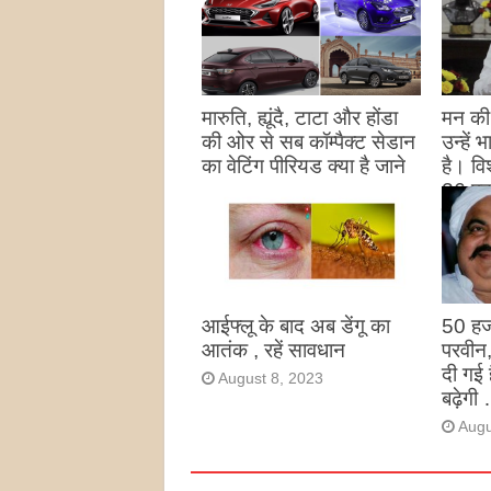
मारुति, ह्यूंदै, टाटा और होंडा
मन की 
की ओर से सब कॉम्पैक्ट सेडान
उन्हें
का वेटिंग पीरियड क्या है जाने
है। विश
26 पद
August 27, 2023
उन्हों
है
Augu
आईफ्लू के बाद अब डेंगू का
50 हज
आतंक , रहें सावधान
परवीन
दी गई 
August 8, 2023
बढ़ेगी 
Augu