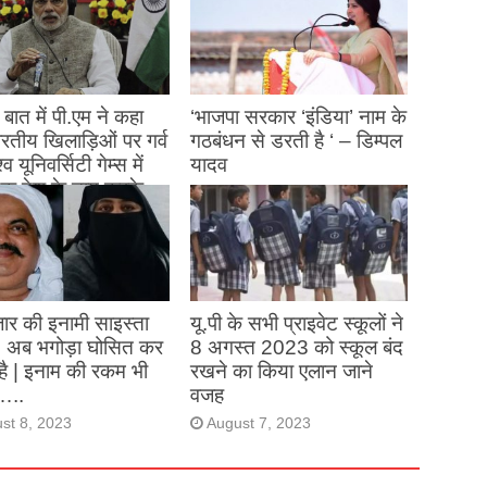
बात में पी.एम ने कहा
‘भाजपा सरकार ‘इंडिया’ नाम के
 भारतीय खिलाड़िओं पर गर्व
गठबंधन से डरती है ‘ – डिम्पल
्व यूनिवर्सिटी गेम्स में
यादव
क देश के नाम करके
August 26, 2023
ने देश का नाम रोशन किया
st 27, 2023
ार की इनामी साइस्ता
यू.पी के सभी प्राइवेट स्कूलों ने
, अब भगोड़ा घोसित कर
8 अगस्त 2023 को स्कूल बंद
है | इनाम की रकम भी
रखने का किया एलान जाने
…..
वजह
st 8, 2023
August 7, 2023