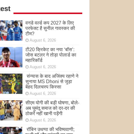
est
वनडे वर्ल्ड कप 2027 के लिए
परफेक्ट है सुनील गावस्कर की
टीम?
August 6, 2026
टी20 क्रिकेट का नया ‘बॉस’:
जोस बटलर ने तोड़ा पोलार्ड का
महारिकॉर्ड
August 6, 2026
संन्यास के बाद अजिंक्‍य रहाणे ने
सुनाया MS Dhoni से जुड़ा
बेहद दिलचस्प किस्सा
August 6, 2026
सीएम योगी की बड़ी घोषणा, बोले-
अब घुमंतू समाज को दर-दर की
ठोकरें नहीं खानी पड़ेंगी
August 6, 2026
रॉबिन उथप्पा की भविष्यवाणी;